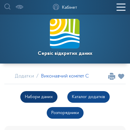
Кабінет
Сервіс відкритих даних
Додатки
Виконавчий комітет Саксаганської райо
Набори даних
Каталог додатків
Розпорядники