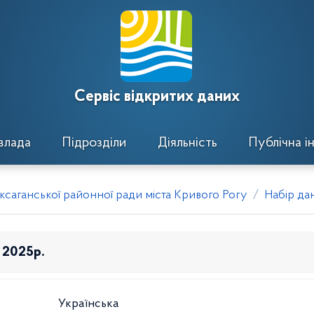
Сервіс відкритих даних
влада
Підрозділи
Діяльність
Публічна і
ксаганської районної ради міста Кривого Рогу
Набір да
 2025р.
Українська