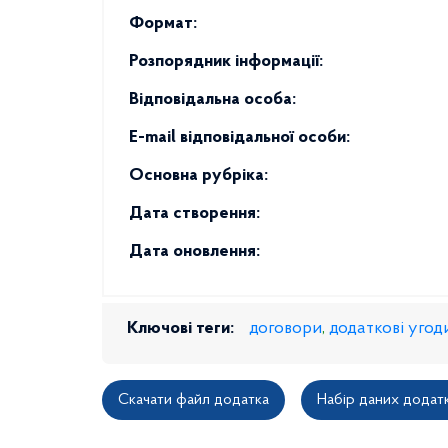
Формат:
Розпорядник інформації:
Відповідальна особа:
E-mail відповідальної особи:
Основна рубріка:
Дата створення:
Дата оновлення:
Ключові теги:
договори
,
додаткові угод
Скачати файл додатка
Набір даних додат