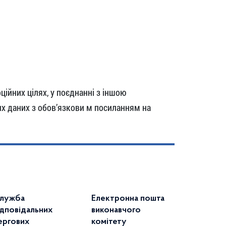
ійних цілях, у поєднанні з іншою
х даних з обов’язкови м посиланням на
лужба
Електронна пошта
ідповідальних
виконавчого
ергових
комітету