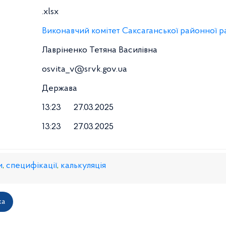
.xlsx
Виконавчий комітет Саксаганської районної р
Лавріненко Тетяна Василівна
osvita_v@srvk.gov.ua
Держава
13:23
27.03.2025
13:23
27.03.2025
и
,
специфікації
,
калькуляція
ка